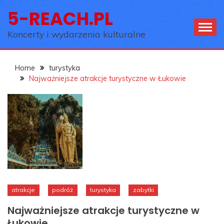
Skip
5-REACH.PL
to
content
Koncerty i wydarzenia kulturalne
Home
turystyka
Najważniejsze atrakcje turystyczne w Łukowie
atrakcje
podróż
turystyka
zabytki
Najważniejsze atrakcje turystyczne w
Łukowie