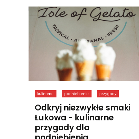
kulinarne
podniebienie
przygody
Odkryj niezwykłe smaki
Łukowa - kulinarne
przygody dla
podniebienia