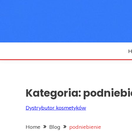
Skip
to
content
H
Kategoria:
podniebi
Dystrybutor kosmetyków
Home
Blog
podniebienie