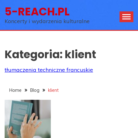
Skip
5-REACH.PL
to
content
Koncerty i wydarzenia kulturalne
Kategoria:
klient
tłumaczenia techniczne francuskie
Home
Blog
klient