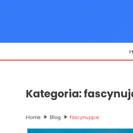
Skip
to
content
H
Kategoria:
fascynuj
Home
Blog
fascynujące