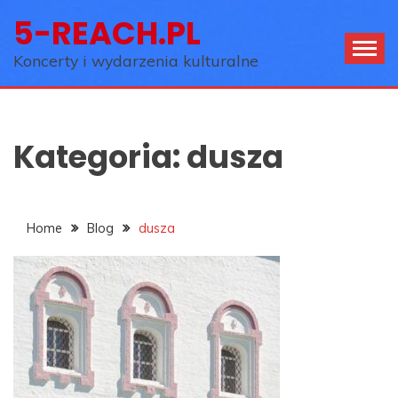
Skip
5-REACH.PL
to
content
Koncerty i wydarzenia kulturalne
Kategoria:
dusza
Home
Blog
dusza